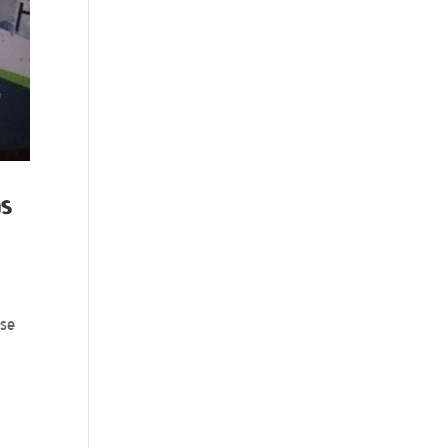
as
 se